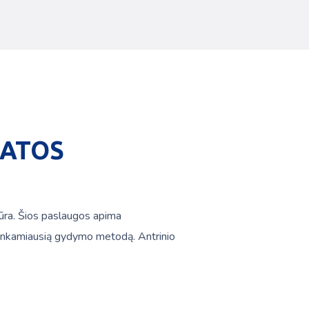
KATOS
iūra. Šios paslaugos apima
ti tinkamiausią gydymo metodą. Antrinio