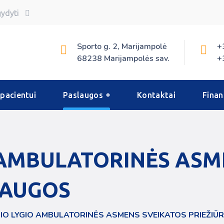
gydyti
Sporto g. 2, Marijampolė
+
68238 Marijampolės sav.
+
 pacientui
Paslaugos
Kontaktai
Fina
 AMBULATORINĖS ASM
LAUGOS
IO LYGIO AMBULATORINĖS ASMENS SVEIKATOS PRIEŽI