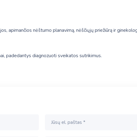
jos, apimančios nėštumo planavimą, nėščiųjų priežiūrą ir ginekolog
imai, padedantys diagnozuoti sveikatos sutrikimus.