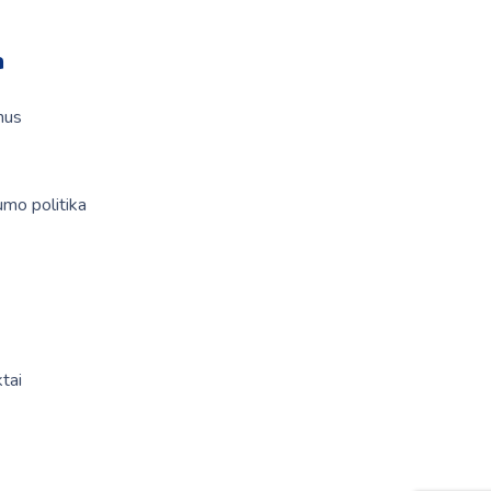
a
mus
umo politika
tai