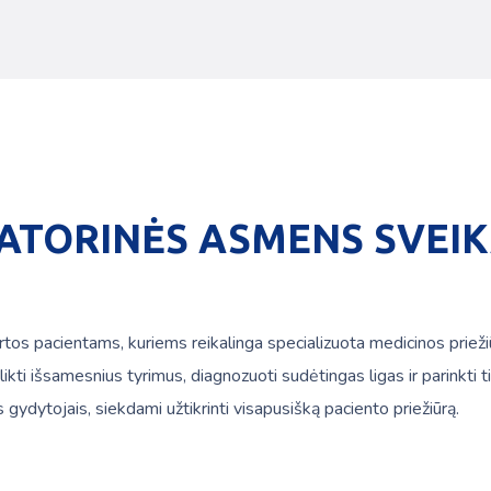
ATORINĖS ASMENS SVEI
S
rtos pacientams, kuriems reikalinga specializuota medicinos priež
 atlikti išsamesnius tyrimus, diagnozuoti sudėtingas ligas ir parink
s gydytojais, siekdami užtikrinti visapusišką paciento priežiūrą.