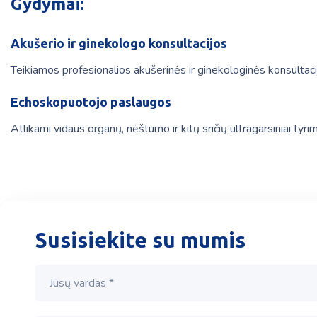
Gydymai:
Akušerio ir ginekologo konsultacijos
Teikiamos profesionalios akušerinės ir ginekologinės konsultaci
Echoskopuotojo paslaugos
Atlikami vidaus organų, nėštumo ir kitų sričių ultragarsiniai tyr
Susisiekite su mumis