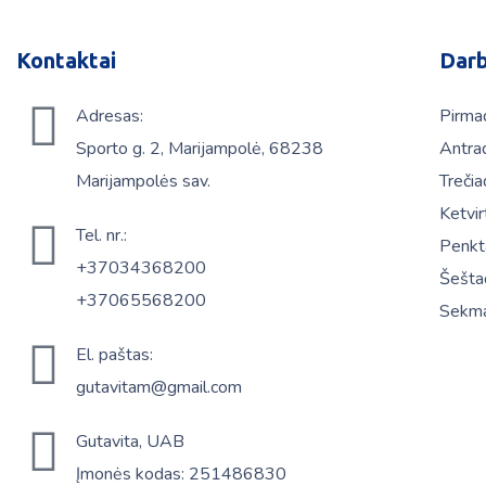
Kontaktai
Darb
Adresas:
Pirma
Sporto g. 2, Marijampolė, 68238
Antra
Marijampolės sav.
Trečia
Ketvir
Tel. nr.:
Penkt
+37034368200
Šešta
+37065568200
Sekma
El. paštas:
gutavitam@gmail.com
Gutavita, UAB
Įmonės kodas: 251486830